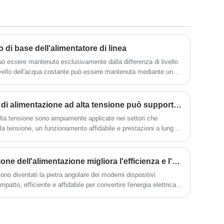
possibile ottenere una maggiore stabilità e
alimentatori è un ingresso trifase, la
minori fluttuazioni di uscita.
potenza di uscita massima può
raggiungere i 1000 KW, ha una linea di
protezione perfetta, la precisione e la
stabilità sono abbastanza buone.
 di base dell'alimentatore di linea
ò essere mantenuto esclusivamente dalla differenza di livello
livello dell'acqua costante può essere mantenuta mediante una
tinuamente acqua da un luogo basso a uno alto per formare un
so modo, il campo elettrostatico generato dalla carica da solo
tante, ma con l'aiuto di un alimentatore di linea, l'effetto non
In che modo la tecnologia di alimentazione ad alta tensione può supportare la moderna innovazione industriale?
on elettrostatica") può essere utilizzato per spostare il carica
alta tensione sono ampiamente applicate nei settori che
n un potenziale inferiore.
lla tensione, un funzionamento affidabile e prestazioni a lungo
scientifica alle apparecchiature industriali, i sistemi energetici
re l’efficienza e sostengono il progresso tecnologico.
In che modo la commutazione dell'alimentazione migliora l'efficienza e l'affidabilità dell'elettronica moderna?
no diventati la pietra angolare dei moderni dispositivi
patto, efficiente e affidabile per convertire l'energia elettrica.
ari tradizionali, gli alimentatori a commutazione utilizzano la
 frequenza per regolare la tensione e la corrente di uscita,
​termini di efficienza energetica, gestione del calore e riduzione