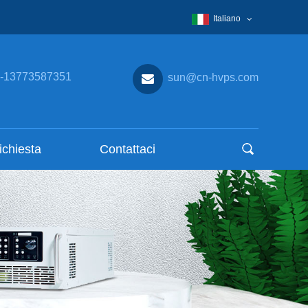
Italiano
-13773587351
sun@cn-hvps.com
richiesta
Contattaci