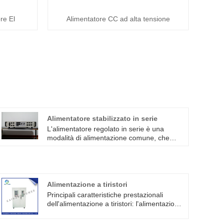
re EI
Alimentatore CC ad alta tensione
Alimentatore stabilizzato in serie
L'alimentatore regolato in serie è una
modalità di alimentazione comune, che
collega più alimentatori regolati in una
determinata sequenza per fornire un'uscita
di tensione stabile. Il principio di
funzionamento dell'alimentatore stabilizzato
in serie è quello di stabilizzare la tensione
Alimentazione a tiristori
di ingresso in segmenti e ciascun
Principali caratteristiche prestazionali
segmento è responsabile di
dell'alimentazione a tiristori: l'alimentazione
un'alimentazione stabilizzata. Collegando
a tiristori di alta qualità è offerta dai
più alimentatori regolati in sequenza, è
produttori cinesi Kaihong. Questa serie di