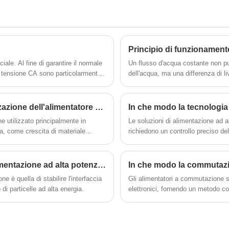
apparecchiature e circuiti elettronici. Il
prodotto può regolare la tensione e la
corrente di uscita per soddisfare i requisiti
di diverse apparecchiature. Questo articolo
introdurrà le caratteristiche e i vantaggi
Principio di funzionamento
dell'alimentatore regolato CC regolabile e
iale. Al fine di garantire il normale
Un flusso d'acqua costante non pu
la sua applicazione in vari scenari
applicativi.
di tensione CA sono particolarmente
dell'acqua, ma una differenza di 
pompa dell'acqua per inviare con
flusso d'acqua costante. Allo stes
non può mantenere una corrente cos
Gamma di applicazioni e requisiti di personalizzazione dell'alimentatore a corrente continua stabile ad alta potenza
elettrostatico (denominato "forza n
e utilizzato principalmente in
Le soluzioni di alimentazione ad 
positiva dall'elettrodo negativo co
ta, come crescita di materiale
richiedono un controllo preciso de
trolisi, autoclavaggio, ecc. Allo
termine. Dalle strutture di ricerca 
oduzione industriale , come la
avanzati contribuiscono a migliora
 linee di produzione che necessitano
Perché alcuni dispositivi devono utilizzare l'alimentazione ad alta potenza e alta tensione?
e è quella di stabilire l'interfaccia
Gli alimentatori a commutazione so
 di particelle ad alta energia.
elettronici, fornendo un metodo com
A differenza degli alimentatori line
tecnologia di commutazione ad alta
offrendo vantaggi significativi in ​