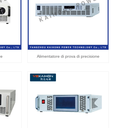
re
Alimentatore di prova di precisione