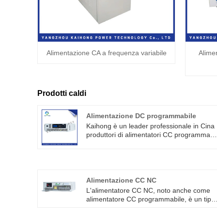
Alimentazione CA a frequenza variabile
Alime
Prodotti caldi
Alimentazione DC programmabile
Kaihong è un leader professionale in Cina
produttori di alimentatori CC programmabil
con alta qualità e prezzo ragionevole.
L'alimentatore può essere utilizzato nella
difesa di test di bordo alto, scarica di gas,
invecchiamento del test del tubo ad alta
tensione, può essere utilizzato anche in
Alimentazione CC NC
altri test di invecchiamento dei componenti
L'alimentatore CC NC, noto anche come
elettronici.
alimentatore CC programmabile, è un tipo
di alimentatore CC con funzione di controll
digitale. Può essere programmato per