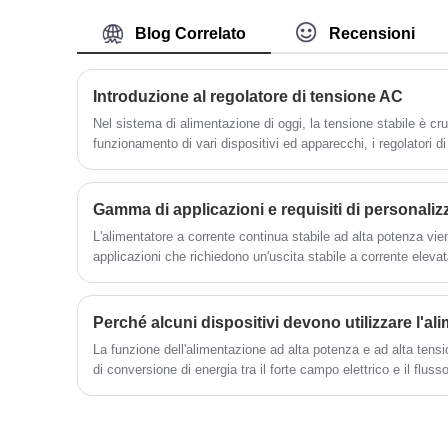
impostare i parametri di corrente di uscita,
Blog Correlato
Recensioni
tensione e protezione dell'alimentazione,
per ottenere funzioni di test e controllo
automatici.
Introduzione al regolatore di tensione AC
Nel sistema di alimentazione di oggi, la tensione stabile è cruc
funzionamento di vari dispositivi ed apparecchi, i regolatori 
importanti.
L'alimentatore a corrente continua stabile ad alta potenza vien
applicazioni che richiedono un'uscita stabile a corrente eleva
semiconduttore, saldatura a fascio di elettroni, saldatura, elet
stesso tempo, è anche ampiamente utilizzato nelle linee di pr
produzione di pannelli solari, sorgenti luminose a LED e altre
di un controllo preciso.
La funzione dell'alimentazione ad alta potenza e ad alta tension
di conversione di energia tra il forte campo elettrico e il flusso