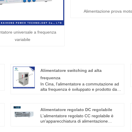
Alimentazione prova moto
ntatore universale a frequenza
variabile
Alimentatore switching ad alta
frequenza
i
In Cina, l'alimentatore a commutazione ad
alta frequenza è sviluppato e prodotto da
Kaihong, è stato ampiamente utilizzato in
elettrolisi, elettroforesi, fusione,
riscaldamento, formazione, corrosione,
Alimentatore regolato DC regolabile
trattamento delle acque reflue e altri campi.
L'alimentatore regolato CC regolabile è
un'apparecchiatura di alimentazione
o
efficiente e stabile, utilizzata per fornire
alimentazione CC stabile a varie