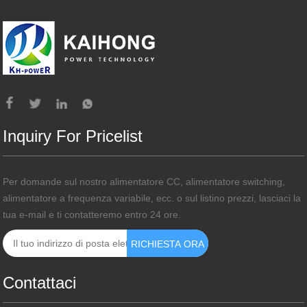
Inquiry For Pricelist
Per domande sul nostro alimentatore CC, alimentatore switching,
alimentatore a frequenza variabile, ecc. o sul listino prezzi, lasciaci la
tua e-mail e ti contatteremo entro 24 ore.
Contattaci