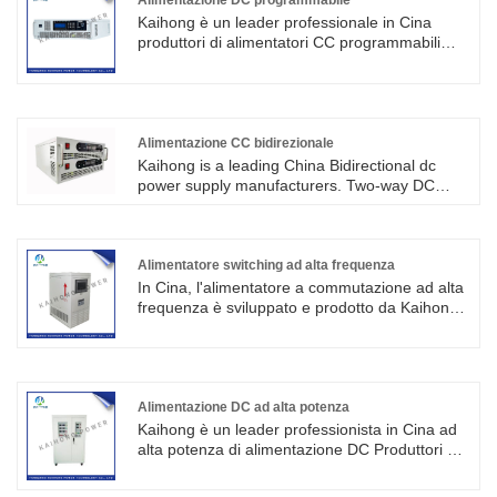
Alimentazione DC programmabile
stabilità sono abbastanza buone.
Kaihong è un leader professionale in Cina
produttori di alimentatori CC programmabili
con alta qualità e prezzo ragionevole.
L'alimentatore può essere utilizzato nella
difesa di test di bordo alto, scarica di gas,
invecchiamento del test del tubo ad alta
tensione, può essere utilizzato anche in altri
Alimentazione CC bidirezionale
test di invecchiamento dei componenti
Kaihong is a leading China Bidirectional dc
elettronici.
power supply manufacturers. Two-way DC
power supply is a kind of power supply which
can convert electric energy bidirectional. It can
convert direct current into exchangeable
energy, and can convert exchangeable energy
Alimentatore switching ad alta frequenza
back into electricity. Two-way DC power supply
In Cina, l'alimentatore a commutazione ad alta
has the following characteristics:
frequenza è sviluppato e prodotto da Kaihong,
è stato ampiamente utilizzato in elettrolisi,
elettroforesi, fusione, riscaldamento,
formazione, corrosione, trattamento delle
acque reflue e altri campi.
Alimentazione DC ad alta potenza
Kaihong è un leader professionista in Cina ad
alta potenza di alimentazione DC Produttori di
alta qualità e un prezzo ragionevole. Ha le
caratteristiche di piccole dimensioni, peso