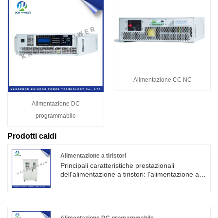
Alimentazione CC NC
Alimentazione DC
programmabile
Prodotti caldi
Alimentazione a tiristori
Principali caratteristiche prestazionali
dell'alimentazione a tiristori: l'alimentazione a
tiristori di alta qualità è offerta dai produttori
cinesi Kaihong. Questa serie di alimentatori è
un ingresso trifase, la potenza di uscita
massima può raggiungere i 1000 KW, ha una
linea di protezione perfetta, la precisione e la