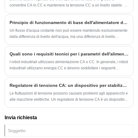
convertire CA in CC e mantenere la tensione CC a un livello stabile. È
un alimentatore molto importante e svolge un ruolo importante nella
manutenzione e nella ricerca di apparecchiature elettroniche.
Principio di funzionamento di base dell'alimentatore di linea
Un flusso d'acqua costante non può essere mantenuto esclusivamente
dalla differenza di livello dell'acqua, ma una differenza di livello
dell'acqua costante può essere mantenuta mediante una pompa
dell'acqua per inviare continuamente acqua da un luogo basso a uno
Quali sono i requisiti tecnici per i parametri dell'alimentatore CC utilizzato dai robot industriali
alto per formare un flusso d'acqua costante. Allo stesso modo, il campo
elettrostatico generato dalla carica da solo non può mantenere una
I robot industriali utilizzano alimentazione CA o CC. In generale, i robot
corrente costante, ma con l'aiuto di un alimentatore di linea, l'effetto
industriali utilizzano energia CC e devono soddisfare i seguenti
non elettrostatico (denominato "forza non elettrostatica") può essere
requisiti tecnici: 1. Requisiti elevati di stabilità: i robot industriali devono
utilizzato per spostare il carica positiva dall'elettrodo negativo con un
lavorare tutto il giorno, quindi la loro alimentazione deve essere
Regolatore di tensione CA: un dispositivo per stabilizzare la tensione
potenziale inferiore.
altamente stabile.
Le fluttuazioni di tensione possono causare problemi agli apparecchi e
alle macchine elettriche. Un regolatore di tensione CA è un dispositivo
che mantiene una tensione di uscita CA stabile. Il regolatore viene
utilizzato in molte applicazioni elettriche, comprese le case, le industrie
Invia richiesta
e persino nelle missioni spaziali.