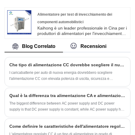
leggero, alta efficienza, alta affidabilità e lunga
durata. Benvenuti a contattarci.
Alimentatore per test di invecchiamento dei
componenti automobilistici
Kaihong è un leader professionale in Cina per i
produttori di alimentatori per l'invecchiamento
dei test sui componenti automobilistici con alta
qualità e prezzo ragionevole. Il prodotto adotta
Blog Correlato
Recensioni
hardware PWM ad alta frequenza che regola la
tecnologia di controllo dell'interruttore soft, con
ingresso compatibile CA, CC e varie funzioni di
Che tipo di alimentazione CC dovrebbe scegliere il nuovo caricabatterie per auto energetico
protezione.
I caricabatterie per auto di nuova energia dovrebbero scegliere
l'alimentazione CC con elevata potenza di uscita, sicurezza e
affidabilità, buone caratteristiche di carico e stabilità. L'alimentatore CC
comunemente usato è l'alimentatore a matrice, l'alimentatore del
Qual è la differenza tra alimentazione CA e alimentazione CC?
trasformatore, l'alimentatore del convertitore CC-CC e così via.
The biggest difference between AC power supply and DC power
supply is that DC power supply is constant, while AC power supply has
a change cycle, while DC voltage is constant, and AC has an effective
value. Depending on the heating effect of the current, generally a
Come definire le caratteristiche dell'alimentatore regolato DC?
voltmeter will indicate or measure an rms value.
L'alimentatore regolato CC è un tipo di alimentatore in grado di