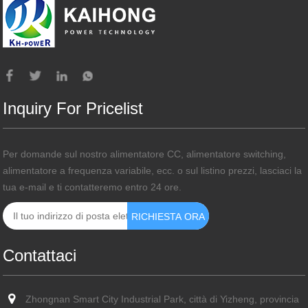
Inquiry For Pricelist
Per domande sul nostro alimentatore CC, alimentatore switching,
alimentatore a frequenza variabile, ecc. o sul listino prezzi, lasciaci la
tua e-mail e ti contatteremo entro 24 ore.
Contattaci
Zhongnan Smart City Industrial Park, città di Yizheng, provincia