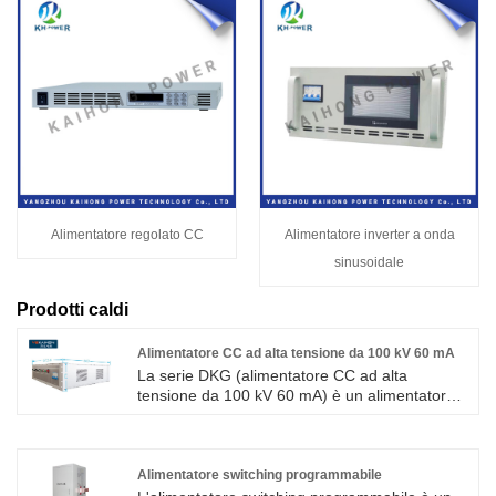
Alimentatore regolato CC
Alimentatore inverter a onda
sinusoidale
Prodotti caldi
Alimentatore CC ad alta tensione da 100 kV 60 mA
La serie DKG (alimentatore CC ad alta
tensione da 100 kV 60 mA) è un alimentatore a
corrente continua ad alta tensione sviluppato
dalla nostra azienda. Questo prodotto è un
alimentatore a tensione e corrente costante,
dotato di protezione da scarica e funzioni di
Alimentatore switching programmabile
autoripristino. Il funzionamento di questo