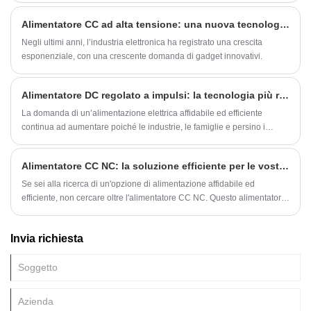
digitale, consente il funzionamento automatizzato su un'ampia gamma
Alimentatore CC ad alta tensione: una nuova tecnologia destinata a rivoluzionare l'industria elettronica
di frequenze e tensioni, fornendo programmabilità e stabilità migliorate.
Negli ultimi anni, l’industria elettronica ha registrato una crescita
esponenziale, con una crescente domanda di gadget innovativi.
Alimentatore DC regolato a impulsi: la tecnologia più recente per un'alimentazione efficiente e affidabile
La domanda di un’alimentazione elettrica affidabile ed efficiente
continua ad aumentare poiché le industrie, le famiglie e persino i
dispositivi personali richiedono più energia per funzionare. Ciò ha
spinto allo sviluppo di tecnologie di alimentazione più avanzate, una
Alimentatore CC NC: la soluzione efficiente per le vostre esigenze di alimentazione
delle quali è l’alimentatore regolato in corrente continua a impulsi
(PDPS).
Se sei alla ricerca di un'opzione di alimentazione affidabile ed
efficiente, non cercare oltre l'alimentatore CC NC. Questo alimentatore
ha una gamma di caratteristiche che lo rendono la scelta perfetta per
molte applicazioni diverse.
Invia richiesta