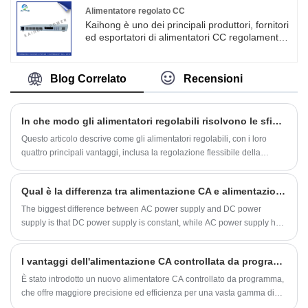
altre eccellenti caratteristiche elettroniche.
Alimentatore regolato CC
Kaihong è uno dei principali produttori, fornitori
ed esportatori di alimentatori CC regolamentati
in Cina. Ha le seguenti caratteristiche: Elevata
stabilità: l'alimentatore regolato in tensione CC
controlla la tensione di uscita attraverso la
Blog Correlato
Recensioni
regolazione del feedback per mantenerla entro
l'intervallo di valori impostato, quindi ha
un'elevata stabilità.
In che modo gli alimentatori regolabili risolvono le sfide relative all'alimentazione nella ricerca e sviluppo, nei test e nella produzione di elettronica?
Questo articolo descrive come gli alimentatori regolabili, con i loro
quattro principali vantaggi, inclusa la regolazione flessibile della
tensione, possono affrontare i punti critici degli alimentatori fissi
tradizionali, adattarsi a molteplici scenari e migliorare l'efficienza della
Qual è la differenza tra alimentazione CA e alimentazione CC?
ricerca e sviluppo e della produzione nel settore elettronico.
The biggest difference between AC power supply and DC power
supply is that DC power supply is constant, while AC power supply has
a change cycle, while DC voltage is constant, and AC has an effective
value. Depending on the heating effect of the current, generally a
I vantaggi dell'alimentazione CA controllata da programma
voltmeter will indicate or measure an rms value.
È stato introdotto un nuovo alimentatore CA controllato da programma,
che offre maggiore precisione ed efficienza per una vasta gamma di
applicazioni. Il dispositivo, che funziona su un processore di segnale