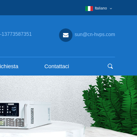
Italiano
-13773587351
sun@cn-hvps.com
richiesta
Contattaci