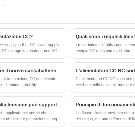
a conversione di frequenza CA è stato
altri parametri.
ampiamente utilizzato nella produzione di
elettrodomestici, motori, ferrovie,
piattaforme di perforazione petrolifera.
e
imentazione CC?
er supply is that DC power supply
I robot industriali utilizzano alime
e
e DC voltage is constant, and AC
energia CC e devono soddisfare i seg
current, generally a voltmeter will
industriali devono lavorare tutto i
stabile.
Che tipo di alimentazione CC dovrebbe scegliere il nuovo caricabatterie per auto energetico
L'alimentatore CC NC sodd
re l'alimentazione CC con elevata
Gli alimentatori CC NC sono sempre 
e di carico e stabilità.
per il controllo di piccoli motori 
ce, l'alimentatore del
non solo è più affidabile ed effici
a.
più intuitive.
In che modo la tecnologia di alimentazione ad alta tensione può supportare la moderna innovazione industriale?
Principio di funzionamento
e applicate nei settori che
Un flusso d'acqua costante non pu
to affidabile e prestazioni a lungo
dell'acqua, ma una differenza di 
re industriali, i sistemi energetici
pompa dell'acqua per inviare con
 il progresso tecnologico.
flusso d'acqua costante. Allo stes