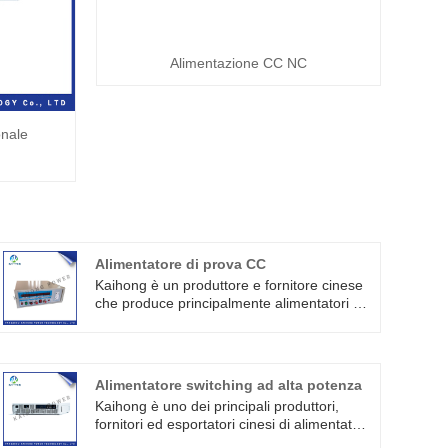
Alimentazione CC NC
onale
Alimentatore di prova CC
Kaihong è un produttore e fornitore cinese
che produce principalmente alimentatori di
prova CC con molti anni di esperienza.
L'alimentatore di prova CC è un
alimentatore di prova sviluppato per il
controller del motore, il motore di
Alimentatore switching ad alta potenza
azionamento e il test del veicolo
Kaihong è uno dei principali produttori,
nell'industria automobilistica della nuova
fornitori ed esportatori cinesi di alimentatori
energia.
switching ad alta potenza. Questa serie di