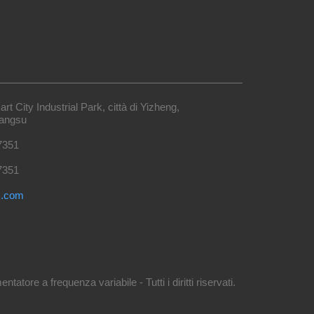
 City Industrial Park, città di Yizheng,
iangsu
7351
7351
s.com
e a frequenza variabile - Tutti i diritti riservati.