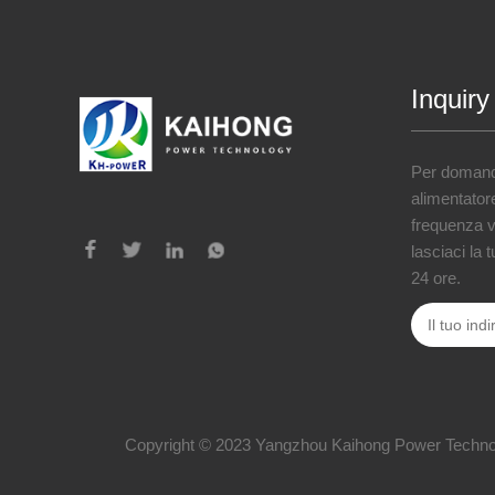
Inquiry
Per domand
alimentator
frequenza va
lasciaci la 
24 ore.
Copyright © 2023 Yangzhou Kaihong Power Technology 