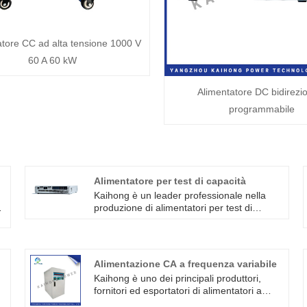
atore CC ad alta tensione 1000 V
60 A 60 kW
Alimentatore DC bidirezi
programmabile
Alimentatore per test di capacità
Kaihong è un leader professionale nella
produzione di alimentatori per test di
capacità in Cina con alta qualità e prezzo
ragionevole. L'alimentatore per test dei
condensatori è un alimentatore CC
appositamente progettato per il test dei
Alimentazione CA a frequenza variabile
condensatori. Può fornire una tensione CC
Kaihong è uno dei principali produttori,
stabile e regolabile, che può essere
fornitori ed esportatori di alimentatori a
utilizzata per testare la capacità di carico
frequenza variabile in Cina. L'alimentatore
dei condensatori, il valore della capacità e