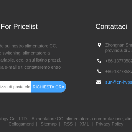
 For Pricelist
Contattaci
Zhongnan Smart
e sul nostro alimentatore CC,
provincia di J
e switching, alimentatore a
riabile, ecc. o sul listino prezzi,
+86-1377358
tua e-mail e ti contatteremo entro
+86-1377358
sun@cn-hvp
Co., LTD. - Alimentatore CC, alimentatore a commutazione, alimentator
Collegamenti
|
Sitemap
|
RSS
|
XML
|
Privacy Policy