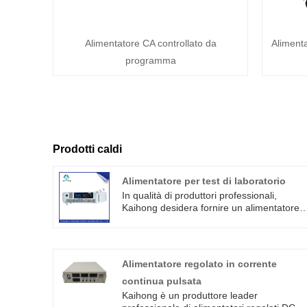
Alimentatore CA controllato da
Aliment
programma
Prodotti caldi
Alimentatore per test di laboratorio
In qualità di produttori professionali,
Kaihong desidera fornire un alimentatore
per test di laboratorio di alta qualità. E ti
offriremo il miglior servizio post-vendita e
consegne puntuali. Forniamo anche
alimentatore CC lineare regolabile ad alta
Alimentatore regolato in corrente
potenza e alimentatore regolabile con
continua pulsata
interruttore ad alta frequenza.
Kaihong è un produttore leader