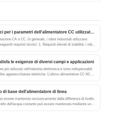
alimentatori ha una tensione costante, una
funzione di commutazione automatica della
modalità di lavoro a corrente costante, un
circuito di protezione da sovratensione, un
circuito di protezione da surriscaldamento,
una funzione di protezione da cortocircuito.
Quali sono i requisiti tecnici per i parametri dell'alimentatore CC utilizzato dai robot industriali
ntazione CA o CC. In generale, i robot industriali utilizzano
uenti requisiti tecnici: 1. Requisiti elevati di stabilità: i robot
l giorno, quindi la loro alimentazione deve essere altamente
isfa le esigenze di diversi campi e applicazioni
più utilizzati nell'industria elettronica e sono indispensabili
e altre apparecchiature elettriche. L'ultimo alimentatore CC NC
ente dal punto di vista energetico, ma offre anche funzionalità
 di base dell'alimentatore di linea
ò essere mantenuto esclusivamente dalla differenza di livello
livello dell'acqua costante può essere mantenuta mediante una
tinuamente acqua da un luogo basso a uno alto per formare un
so modo, il campo elettrostatico generato dalla carica da solo