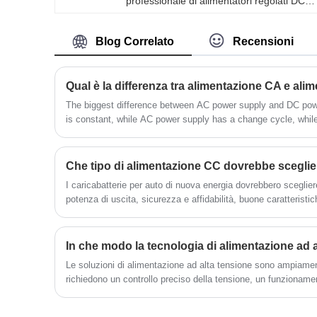
professionale di alimentatori regolati DC
pulsati in Cina con alta qualità e prezzo
ragionevole. Alimentatore regolato in
tensione continua pulsata. Nel processo di
Blog Correlato
Recensioni
galvanica pulsata, quando la corrente vien
accesa, la polarizzazione elettrochimica
aumenta, gli ioni metallici vicino alla
Qual è la differenza tra alimentazione CA e al
regione del catodo vengono
completamente depositati e il rivestimento
The biggest difference between AC power supply and DC pow
è fine e brillante. Quando la corrente vien
is constant, while AC power supply has a change cycle, whil
interrotta, gli ioni di scarica vicino alla
has an effective value. Depending on the heating effect of the 
regione del catodo ritornano alla
indicate or measure an rms value.
concentrazione iniziale e la polarizzazione
della concentrazione viene eliminata.
I caricabatterie per auto di nuova energia dovrebbero sceglie
potenza di uscita, sicurezza e affidabilità, buone caratteristich
L'alimentatore CC comunemente usato è l'alimentatore a matri
trasformatore, l'alimentatore del convertitore CC-CC e così vi
Le soluzioni di alimentazione ad alta tensione sono ampiament
richiedono un controllo preciso della tensione, un funzionamen
termine. Dalle strutture di ricerca scientifica alle apparecchiatu
avanzati contribuiscono a migliorare l’efficienza e sostengono