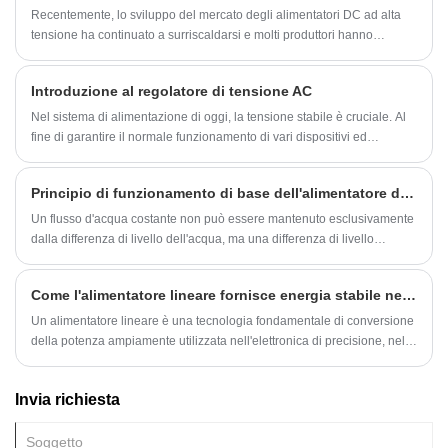
Recentemente, lo sviluppo del mercato degli alimentatori DC ad alta
tensione ha continuato a surriscaldarsi e molti produttori hanno
lanciato prodotti di alimentazione DC ad alta tensione più avanzati.
Introduzione al regolatore di tensione AC
Nel sistema di alimentazione di oggi, la tensione stabile è cruciale. Al
fine di garantire il normale funzionamento di vari dispositivi ed
apparecchi, i regolatori di tensione CA sono particolarmente importanti.
Principio di funzionamento di base dell'alimentatore di linea
Un flusso d'acqua costante non può essere mantenuto esclusivamente
dalla differenza di livello dell'acqua, ma una differenza di livello
dell'acqua costante può essere mantenuta mediante una pompa
dell'acqua per inviare continuamente acqua da un luogo basso a uno
Come l'alimentatore lineare fornisce energia stabile nei sistemi industriali
alto per formare un flusso d'acqua costante. Allo stesso modo, il campo
elettrostatico generato dalla carica da solo non può mantenere una
Un alimentatore lineare è una tecnologia fondamentale di conversione
corrente costante, ma con l'aiuto di un alimentatore di linea, l'effetto
della potenza ampiamente utilizzata nell'elettronica di precisione, nelle
non elettrostatico (denominato "forza non elettrostatica") può essere
apparecchiature industriali, negli strumenti di laboratorio e nei sistemi
utilizzato per spostare il carica positiva dall'elettrodo negativo con un
di comunicazione. Questo articolo spiega come funziona un
Invia richiesta
potenziale inferiore.
alimentatore lineare, i suoi vantaggi e limiti e perché rimane essenziale
nelle applicazioni moderne nonostante l'aumento delle tecnologie di
commutazione. Fornisce inoltre una guida pratica alla selezione,