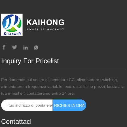
Inquiry For Pricelist
Per domande sul nostro alimentatore CC, alimentatore switching,
alimentatore a frequenza variabile, ecc. o sul listino prezzi, lasciaci la
tua e-mail e ti contatteremo entro 24 ore.
Contattaci