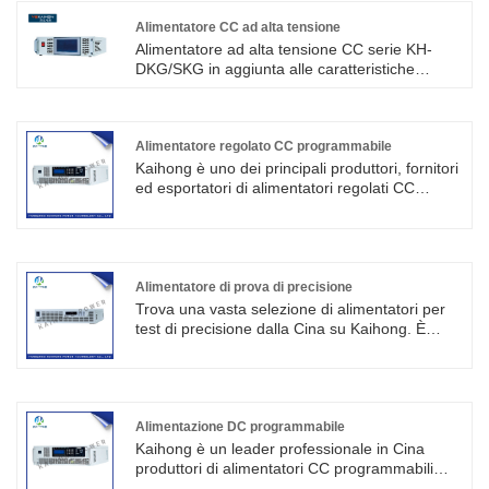
può essere ampiamente utilizzato in fabbriche,
scuole, istituti di ricerca, laboratori e vari
Alimentatore CC ad alta tensione
dipartimenti dell'economia nazionale.
Alimentatore ad alta tensione CC serie KH-
DKG/SKG in aggiunta alle caratteristiche
dell'alimentatore KH-DK/SK, ma ha anche le
caratteristiche di alta tensione di uscita,
supportiamo in base alle esigenze del cliente
per produrre alimentatori ad altissima tensione
Alimentatore regolato CC programmabile
(fino a 100000 V), potenza oculare fino a 60
Kaihong è uno dei principali produttori, fornitori
kW, tensione e corrente possono essere
ed esportatori di alimentatori regolati CC
regolate continuamente, lavoro stabile
programmabili in Cina. L'alimentatore può
continuo a pieno carico a lungo termine.
essere utilizzato nella difesa di test di bordo
alto, scarica di gas, invecchiamento del test del
tubo ad alta tensione, può essere utilizzato
anche in altri test di invecchiamento dei
Alimentatore di prova di precisione
componenti elettronici.
Trova una vasta selezione di alimentatori per
test di precisione dalla Cina su Kaihong. È
molto adatto per la necessità di ispezione e
calibrazione ad alta precisione del posto di
lavoro, come il reparto di misurazione per una
varietà di rilevamento di tensione, corrente,
potenza e altri parametri elettrici.
Alimentazione DC programmabile
Kaihong è un leader professionale in Cina
produttori di alimentatori CC programmabili
con alta qualità e prezzo ragionevole.