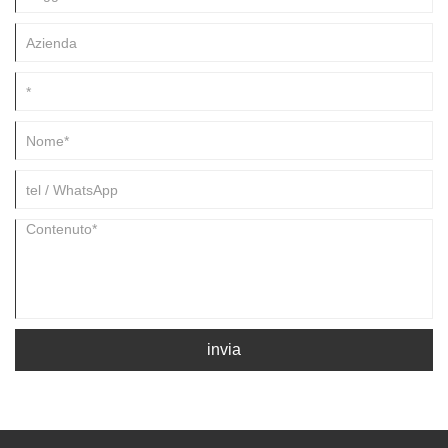
suggerimenti sulla manutenzione e approfondimenti sull'applicazione
per aiutare ingegneri e acquirenti a prendere decisioni informate.
invia