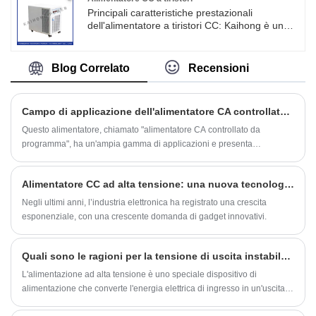
protezione da surriscaldamento, una funzione
Principali caratteristiche prestazionali
di protezione da cortocircuito.
dell'alimentatore a tiristori CC: Kaihong è uno
dei principali produttori, fornitori ed esportatori
di alimentatori a tiristori CC in Cina.
L'alimentatore a tiristori CC di grande potenza
Blog Correlato
Recensioni
KH-SS ha un'elevata precisione, stabilità e
altre eccellenti caratteristiche elettroniche.
Campo di applicazione dell'alimentatore CA controllato da programma
Questo alimentatore, chiamato "alimentatore CA controllato da
programma", ha un'ampia gamma di applicazioni e presenta
protezione da sovraccarico, protezione da cortocircuito, protezione da
surriscaldamento e altre funzioni, fornendo agli utenti un ambiente
Alimentatore CC ad alta tensione: una nuova tecnologia destinata a rivoluzionare l'industria elettronica
elettrico sicuro e affidabile.
Negli ultimi anni, l’industria elettronica ha registrato una crescita
esponenziale, con una crescente domanda di gadget innovativi.
Quali sono le ragioni per la tensione di uscita instabile dell'alimentazione ad alta tensione?
L'alimentazione ad alta tensione è uno speciale dispositivo di
alimentazione che converte l'energia elettrica di ingresso in un'uscita
CC o CA di migliaia di volt in decine di migliaia di volt.