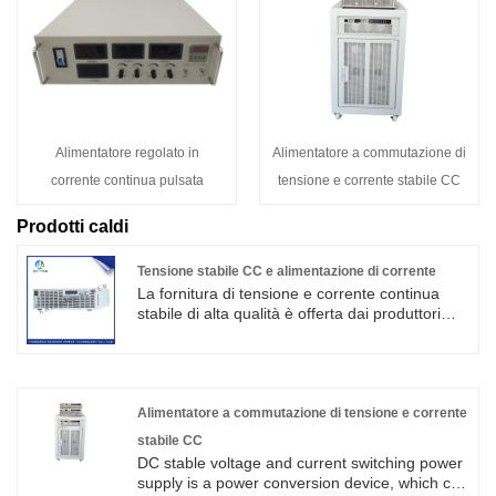
Alimentatore regolato in
Alimentatore a commutazione di
corrente continua pulsata
tensione e corrente stabile CC
Prodotti caldi
Tensione stabile CC e alimentazione di corrente
La fornitura di tensione e corrente continua
stabile di alta qualità è offerta dai produttori
cinesi Kaihong. Questa serie di prodotti ha un
funzionamento semplice, un volume ridotto,
un'elevata efficienza, un'elevata precisione,
un'elevata stabilità e altre prestazioni. È la
scelta migliore per le unità di ricerca, i test di
Alimentatore a commutazione di tensione e corrente
laboratorio e l'alimentazione di prova della
stabile CC
linea di produzione.
DC stable voltage and current switching power
supply is a power conversion device, which can