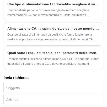
Che tipo di alimentazione CC dovrebbe scegliere il nuovo caricabatterie per auto energetico
I caricabatterie per auto di nuova energia dovrebbero scegliere
l'alimentazione CC con elevata potenza di uscita, sicurezza e
affidabilità, buone caratteristiche di carico e stabilità. L'alimentatore CC
comunemente usato è l'alimentatore a matrice, l'alimentatore del
Alimentazione CA: la spina dorsale del nostro mondo moderno
trasformatore, l'alimentatore del convertitore CC-CC e così via.
Quando si tratta di alimentare i dispositivi che fanno funzionare la
nostra vita, poche cose sono essenziali quanto gli alimentatori CA.
Questi sono i dispositivi che convertono la corrente alternata che
scorre attraverso la nostra rete elettrica in corrente continua che
Quali sono i requisiti tecnici per i parametri dell'alimentatore CC utilizzato dai robot industriali
alimenta i nostri smartphone, laptop, frigoriferi e molto altro ancora.
I robot industriali utilizzano alimentazione CA o CC. In generale, i robot
industriali utilizzano energia CC e devono soddisfare i seguenti
requisiti tecnici: 1. Requisiti elevati di stabilità: i robot industriali devono
lavorare tutto il giorno, quindi la loro alimentazione deve essere
Invia richiesta
altamente stabile.