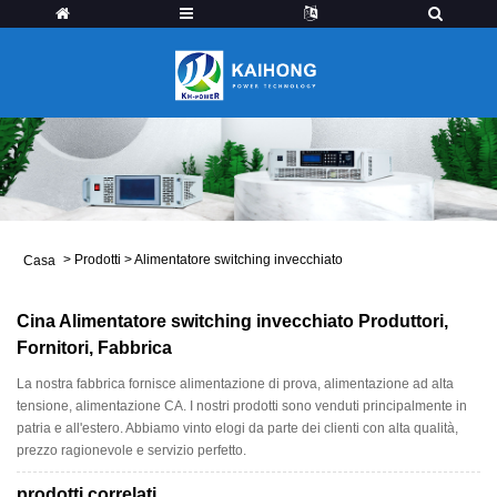
>
Prodotti
>
Alimentatore switching invecchiato
Casa
Cina Alimentatore switching invecchiato Produttori,
Fornitori, Fabbrica
La nostra fabbrica fornisce alimentazione di prova, alimentazione ad alta
tensione, alimentazione CA. I nostri prodotti sono venduti principalmente in
patria e all'estero. Abbiamo vinto elogi da parte dei clienti con alta qualità,
prezzo ragionevole e servizio perfetto.
prodotti correlati