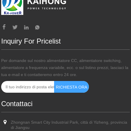
Inquiry For Pricelist
Per domande sul nostro alimentatore CC, alimentatore switching,
alimentatore a frequenza variabile, ecc. o sul listino prezzi, lasciaci la
tua e-mail e ti contatteremo entro 24 ore.
Contattaci
Zhongnan Smart City Industrial Park, città di Yizheng, provincia
di Jiangsu