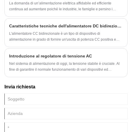
regolare la tensione e la corrente di uscita, offrendo vantaggi
La domanda di un’alimentazione elettrica affidabile ed efficiente
significativi in ​​termini di efficienza energetica, gestione del calore e
continua ad aumentare poiché le industrie, le famiglie e persino i
riduzione delle dimensioni.
dispositivi personali richiedono più energia per funzionare. Ciò ha
spinto allo sviluppo di tecnologie di alimentazione più avanzate, una
Caratteristiche tecniche dell'alimentatore DC bidirezionale
delle quali è l’alimentatore regolato in corrente continua a impulsi
(PDPS).
L'alimentatore CC bidirezionale è un tipo di dispositivo di
alimentazione in grado di fornire un'uscita di potenza CC positiva e
negativa. Adotta modulazione ad alta frequenza, conversione,
commutazione e altre tecnologie, che possono realizzare il controllo e
Introduzione al regolatore di tensione AC
la regolazione di tensione, corrente, potenza e altri parametri, in modo
da soddisfare i requisiti di alimentazione di diversi ambienti applicativi.
Nel sistema di alimentazione di oggi, la tensione stabile è cruciale. Al
fine di garantire il normale funzionamento di vari dispositivi ed
apparecchi, i regolatori di tensione CA sono particolarmente importanti.
Invia richiesta