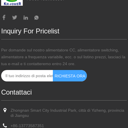
Inquiry For Pricelist
Per domande sul nostro alimentatore CC, alimentatore switching,
alimentatore a frequenza variabile, ecc. o sul listino prezzi, lasciaci la
tua e-mail e ti contatteremo entro 24 ore.
Contattaci
Zhongnan Smart City Industrial Park, città di Yizheng, provincia
di Jiangsu
+86-13773587351