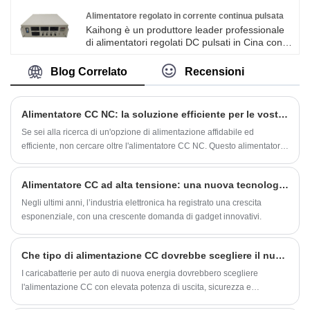
un'elevata stabilità e altre prestazioni. È la
scelta migliore per le unità di ricerca, i test di
Alimentatore regolato in corrente continua pulsata
laboratorio e l'alimentazione di prova della
Kaihong è un produttore leader professionale
linea di produzione.
di alimentatori regolati DC pulsati in Cina con
alta qualità e prezzo ragionevole. Alimentatore
regolato in tensione continua pulsata. Nel
Blog Correlato
Recensioni
processo di galvanica pulsata, quando la
corrente viene accesa, la polarizzazione
elettrochimica aumenta, gli ioni metallici vicino
Alimentatore CC NC: la soluzione efficiente per le vostre esigenze di alimentazione
alla regione del catodo vengono
completamente depositati e il rivestimento è
Se sei alla ricerca di un'opzione di alimentazione affidabile ed
fine e brillante. Quando la corrente viene
efficiente, non cercare oltre l'alimentatore CC NC. Questo alimentatore
interrotta, gli ioni di scarica vicino alla regione
ha una gamma di caratteristiche che lo rendono la scelta perfetta per
del catodo ritornano alla concentrazione
molte applicazioni diverse.
iniziale e la polarizzazione della
Alimentatore CC ad alta tensione: una nuova tecnologia destinata a rivoluzionare l'industria elettronica
concentrazione viene eliminata.
Negli ultimi anni, l’industria elettronica ha registrato una crescita
esponenziale, con una crescente domanda di gadget innovativi.
Che tipo di alimentazione CC dovrebbe scegliere il nuovo caricabatterie per auto energetico
I caricabatterie per auto di nuova energia dovrebbero scegliere
l'alimentazione CC con elevata potenza di uscita, sicurezza e
affidabilità, buone caratteristiche di carico e stabilità. L'alimentatore CC