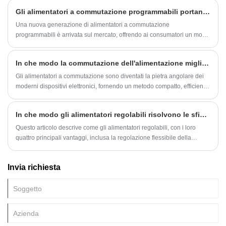
comunemente usato è l'alimentatore a matrice, l'alimentatore del
Gli alimentatori a commutazione programmabili portano l'efficienza energetica al livello successivo
trasformatore, l'alimentatore del convertitore CC-CC e così via.
Una nuova generazione di alimentatori a commutazione
programmabili è arrivata sul mercato, offrendo ai consumatori un modo
più efficiente dal punto di vista energetico e versatile per alimentare i
propri dispositivi elettronici.
In che modo la commutazione dell'alimentazione migliora l'efficienza e l'affidabilità dell'elettronica moderna?
Gli alimentatori a commutazione sono diventati la pietra angolare dei
moderni dispositivi elettronici, fornendo un metodo compatto, efficiente
e affidabile per convertire l'energia elettrica. A differenza degli
alimentatori lineari tradizionali, gli alimentatori a commutazione
In che modo gli alimentatori regolabili risolvono le sfide relative all'alimentazione nella ricerca e sviluppo, nei test e nella produzione di elettronica?
utilizzano la tecnologia di commutazione ad alta frequenza per
regolare la tensione e la corrente di uscita, offrendo vantaggi
Questo articolo descrive come gli alimentatori regolabili, con i loro
significativi in ​​termini di efficienza energetica, gestione del calore e
quattro principali vantaggi, inclusa la regolazione flessibile della
riduzione delle dimensioni.
tensione, possono affrontare i punti critici degli alimentatori fissi
tradizionali, adattarsi a molteplici scenari e migliorare l'efficienza della
Invia richiesta
ricerca e sviluppo e della produzione nel settore elettronico.