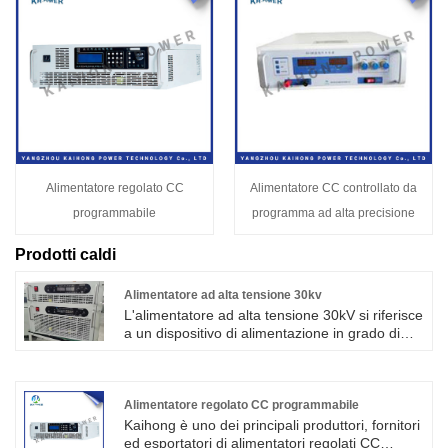
Alimentatore regolato CC
Alimentatore CC controllato da
programmabile
programma ad alta precisione
Prodotti caldi
Alimentatore ad alta tensione 30kv
L'alimentatore ad alta tensione 30kV si riferisce
a un dispositivo di alimentazione in grado di
fornire una tensione di uscita di 30.000 volt.
Questo alimentatore ad alta tensione viene
solitamente utilizzato per applicazioni
specifiche, come ricerca scientifica, produzione
Alimentatore regolato CC programmabile
industriale, apparecchiature mediche e altri
Kaihong è uno dei principali produttori, fornitori
campi. Può produrre un campo elettrico
ed esportatori di alimentatori regolati CC