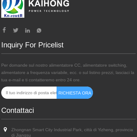
Inquiry For Pricelist
Per domande sul nostro alimentatore CC, alimentatore switching,
alimentatore a frequenza variabile, ecc. o sul listino prezzi, lasciaci la
tua e-mail e ti contatteremo entro 24 ore.
Contattaci
Zhongnan Smart City Industrial Park, città di Yizheng, provincia
di Jiangsu