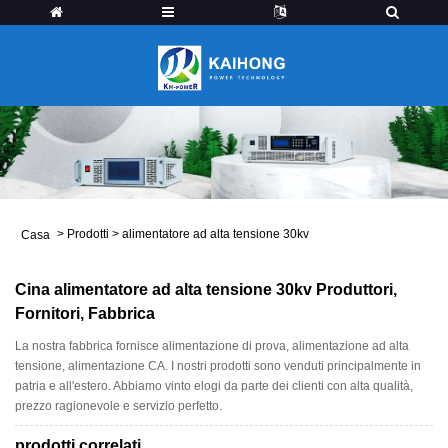
>
Prodotti
>
alimentatore ad alta tensione 30kv
Casa
Cina alimentatore ad alta tensione 30kv Produttori,
Fornitori, Fabbrica
La nostra fabbrica fornisce alimentazione di prova, alimentazione ad alta
tensione, alimentazione CA. I nostri prodotti sono venduti principalmente in
patria e all'estero. Abbiamo vinto elogi da parte dei clienti con alta qualità,
prezzo ragionevole e servizio perfetto.
prodotti correlati