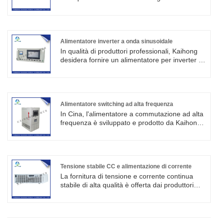
elevato e un ambiente ad alta tensione per
programmabili in Cina. L'alimentatore può
soddisfare le esigenze di apparecchiature o
essere utilizzato nella difesa di test di bordo
esperimenti corrispondenti.
alto, scarica di gas, invecchiamento del test del
tubo ad alta tensione, può essere utilizzato
anche in altri test di invecchiamento dei
Alimentatore inverter a onda sinusoidale
componenti elettronici.
In qualità di produttori professionali, Kaihong
desidera fornire un alimentatore per inverter a
onda sinusoidale di alta qualità. L'inverter a
corrente continua in un circuito a corrente
alternata chiamato alimentatore dell'inverter.
Alimentatore switching ad alta frequenza
In Cina, l'alimentatore a commutazione ad alta
frequenza è sviluppato e prodotto da Kaihong,
è stato ampiamente utilizzato in elettrolisi,
elettroforesi, fusione, riscaldamento,
formazione, corrosione, trattamento delle
acque reflue e altri campi.
Tensione stabile CC e alimentazione di corrente
La fornitura di tensione e corrente continua
stabile di alta qualità è offerta dai produttori
cinesi Kaihong. Questa serie di prodotti ha un
funzionamento semplice, un volume ridotto,
un'elevata efficienza, un'elevata precisione,