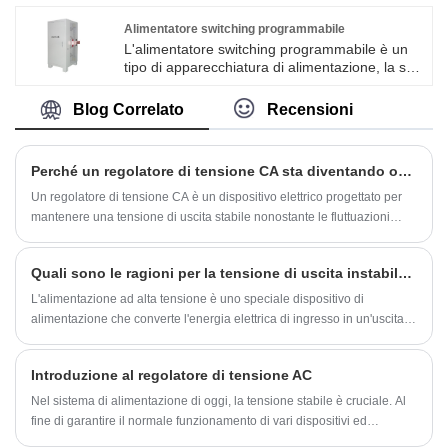
programmabile è un alimentatore CC
programmabile che integra l'alimentazione CC
Alimentatore switching programmabile
e il carico di feedback.
L'alimentatore switching programmabile è un
tipo di apparecchiatura di alimentazione, la sua
tensione e corrente di uscita possono essere
programmate tramite il controller digitale
Blog Correlato
Recensioni
integrato per regolare, realizzare il controllo
automatico dell'alimentazione. Questo tipo di
alimentatore ha le caratteristiche di alta
Perché un regolatore di tensione CA sta diventando oggi una soluzione critica per la sicurezza energetica?
efficienza, buona stabilità, alta affidabilità, è
ampiamente utilizzato nella comunicazione,
Un regolatore di tensione CA è un dispositivo elettrico progettato per
nell'informatica, nella medicina, nella
mantenere una tensione di uscita stabile nonostante le fluttuazioni
sicurezza, nell'automazione industriale e in altri
della tensione di ingresso. Poiché le industrie globali fanno sempre più
campi.
affidamento su sistemi elettronici sensibili – apparecchiature di
Quali sono le ragioni per la tensione di uscita instabile dell'alimentazione ad alta tensione?
automazione, dispositivi medici, reti di comunicazione e produzione di
precisione – la domanda di energia stabile e priva di interferenze
L'alimentazione ad alta tensione è uno speciale dispositivo di
diventa urgente.
alimentazione che converte l'energia elettrica di ingresso in un'uscita
CC o CA di migliaia di volt in decine di migliaia di volt.
Introduzione al regolatore di tensione AC
Nel sistema di alimentazione di oggi, la tensione stabile è cruciale. Al
fine di garantire il normale funzionamento di vari dispositivi ed
apparecchi, i regolatori di tensione CA sono particolarmente importanti.