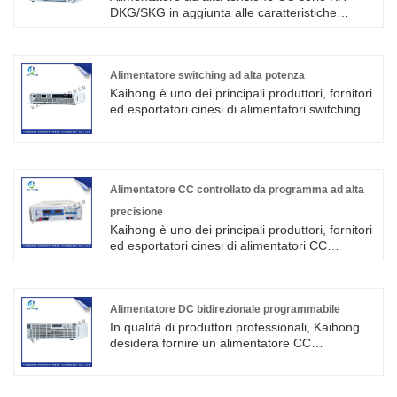
elettronici.
DKG/SKG in aggiunta alle caratteristiche
dell'alimentatore KH-DK/SK, ma ha anche le
caratteristiche di alta tensione di uscita,
supportiamo in base alle esigenze del cliente
per produrre alimentatori ad altissima tensione
Alimentatore switching ad alta potenza
(fino a 100000 V), potenza oculare fino a 60
Kaihong è uno dei principali produttori, fornitori
kW, tensione e corrente possono essere
ed esportatori cinesi di alimentatori switching
regolate continuamente, lavoro stabile
ad alta potenza. Questa serie di alimentatori
continuo a pieno carico a lungo termine.
ha una tensione costante, una funzione di
commutazione automatica della modalità di
lavoro a corrente costante, un circuito di
protezione da sovratensione, un circuito di
Alimentatore CC controllato da programma ad alta
protezione da surriscaldamento, una funzione
precisione
di protezione da cortocircuito.
Kaihong è uno dei principali produttori, fornitori
ed esportatori cinesi di alimentatori CC
controllati da programma ad alta precisione.
L'apparecchiatura è azionata da tutti i pulsanti
e il software è interbloccato, quindi non è facile
danneggiare l'apparecchiatura.
Alimentatore DC bidirezionale programmabile
In qualità di produttori professionali, Kaihong
desidera fornire un alimentatore CC
bidirezionale programmabile. E ti offriremo il
miglior servizio post-vendita e consegne
puntuali. L'alimentatore CC bidirezionale