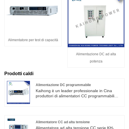
Alimentatore per test di capacità
Alimentazione DC ad alta
potenza
Prodotti caldi
Alimentazione DC programmabile
Kaihong è un leader professionale in Cina
produttori di alimentatori CC programmabili
con alta qualità e prezzo ragionevole.
L'alimentatore può essere utilizzato nella
difesa di test di bordo alto, scarica di gas,
invecchiamento del test del tubo ad alta
tensione, può essere utilizzato anche in altri
Alimentatore CC ad alta tensione
test di invecchiamento dei componenti
Alimentatore ad alta tensione CC serie KH-