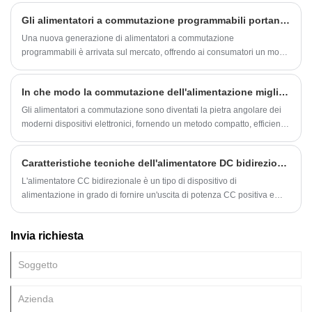
Gli alimentatori a commutazione programmabili portano l'efficienza energetica al livello successivo
Una nuova generazione di alimentatori a commutazione
programmabili è arrivata sul mercato, offrendo ai consumatori un modo
più efficiente dal punto di vista energetico e versatile per alimentare i
propri dispositivi elettronici.
In che modo la commutazione dell'alimentazione migliora l'efficienza e l'affidabilità dell'elettronica moderna?
Gli alimentatori a commutazione sono diventati la pietra angolare dei
moderni dispositivi elettronici, fornendo un metodo compatto, efficiente
e affidabile per convertire l'energia elettrica. A differenza degli
alimentatori lineari tradizionali, gli alimentatori a commutazione
Caratteristiche tecniche dell'alimentatore DC bidirezionale
utilizzano la tecnologia di commutazione ad alta frequenza per
regolare la tensione e la corrente di uscita, offrendo vantaggi
L'alimentatore CC bidirezionale è un tipo di dispositivo di
significativi in ​​termini di efficienza energetica, gestione del calore e
alimentazione in grado di fornire un'uscita di potenza CC positiva e
riduzione delle dimensioni.
negativa. Adotta modulazione ad alta frequenza, conversione,
commutazione e altre tecnologie, che possono realizzare il controllo e
Invia richiesta
la regolazione di tensione, corrente, potenza e altri parametri, in modo
da soddisfare i requisiti di alimentazione di diversi ambienti applicativi.