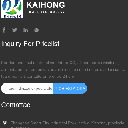
Inquiry For Pricelist
Per domande sul nostro alimentatore CC, alimentatore switching,
alimentatore a frequenza variabile, ecc. o sul listino prezzi, lasciaci la
tua e-mail e ti contatteremo entro 24 ore.
Contattaci
Zhongnan Smart City Industrial Park, città di Yizheng, provincia