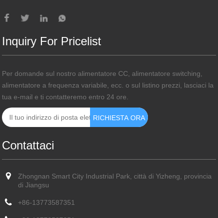
Inquiry For Pricelist
Per domande sul nostro alimentatore CC, alimentatore switching,
alimentatore a frequenza variabile, ecc. o sul listino prezzi, lasciaci la
tua e-mail e ti contatteremo entro 24 ore.
Contattaci
Zhongnan Smart City Industrial Park, città di Yizheng, provincia
di Jiangsu
+86-13773587351