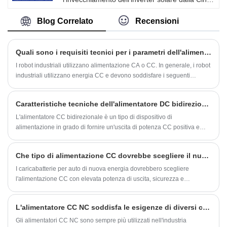
a Kaihong. Questa serie di sistemi di
alimentazione adotta la tecnologia avanzata
Blog Correlato
Recensioni
internazionale dell'inverter soft switch, con
tecnologia IGBT e nucleo magnetico amorfo
come sviluppo del dispositivo principale,
Quali sono i requisiti tecnici per i parametri dell'alimentatore CC utilizzato dai robot industriali
fornisce tensione e corrente di uscita
altamente stabili.
I robot industriali utilizzano alimentazione CA o CC. In generale, i robot
industriali utilizzano energia CC e devono soddisfare i seguenti
requisiti tecnici: 1. Requisiti elevati di stabilità: i robot industriali devono
lavorare tutto il giorno, quindi la loro alimentazione deve essere
Caratteristiche tecniche dell'alimentatore DC bidirezionale
altamente stabile.
L'alimentatore CC bidirezionale è un tipo di dispositivo di
alimentazione in grado di fornire un'uscita di potenza CC positiva e
negativa. Adotta modulazione ad alta frequenza, conversione,
commutazione e altre tecnologie, che possono realizzare il controllo e
Che tipo di alimentazione CC dovrebbe scegliere il nuovo caricabatterie per auto energetico
la regolazione di tensione, corrente, potenza e altri parametri, in modo
da soddisfare i requisiti di alimentazione di diversi ambienti applicativi.
I caricabatterie per auto di nuova energia dovrebbero scegliere
l'alimentazione CC con elevata potenza di uscita, sicurezza e
affidabilità, buone caratteristiche di carico e stabilità. L'alimentatore CC
comunemente usato è l'alimentatore a matrice, l'alimentatore del
L'alimentatore CC NC soddisfa le esigenze di diversi campi e applicazioni
trasformatore, l'alimentatore del convertitore CC-CC e così via.
Gli alimentatori CC NC sono sempre più utilizzati nell'industria