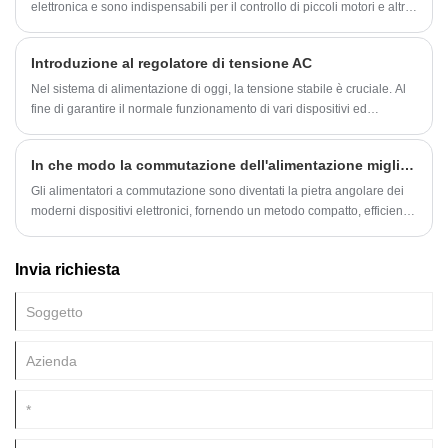
elettronica e sono indispensabili per il controllo di piccoli motori e altre
apparecchiature elettriche. L'ultimo alimentatore CC NC non solo è più
affidabile ed efficiente dal punto di vista energetico, ma offre anche
Introduzione al regolatore di tensione AC
funzionalità più intuitive.
Nel sistema di alimentazione di oggi, la tensione stabile è cruciale. Al
fine di garantire il normale funzionamento di vari dispositivi ed
apparecchi, i regolatori di tensione CA sono particolarmente importanti.
In che modo la commutazione dell'alimentazione migliora l'efficienza e l'affidabilità dell'elettronica moderna?
Gli alimentatori a commutazione sono diventati la pietra angolare dei
moderni dispositivi elettronici, fornendo un metodo compatto, efficiente
e affidabile per convertire l'energia elettrica. A differenza degli
alimentatori lineari tradizionali, gli alimentatori a commutazione
Invia richiesta
utilizzano la tecnologia di commutazione ad alta frequenza per
regolare la tensione e la corrente di uscita, offrendo vantaggi
significativi in ​​termini di efficienza energetica, gestione del calore e
riduzione delle dimensioni.