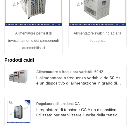
Alimentatore per test di
Alimentatore switching ad alta
invecchiamento dei componenti
frequenza
automobilistici
Prodotti caldi
Alimentatore a frequenza variabile 60HZ
L'alimentatore a frequenza variabile da 60 Hz
è un dispositivo di alimentazione in grado di
convertire la frequenza dell'alimentatore in
ingresso a 60 Hz. Generalmente, l'alimentatore
a frequenza variabile da 60 Hz ha un'ampia
gamma di frequenze di alimentazione in
Regolatore di tensione CA
ingresso e può accettare alimentazione in
Il regolatore di tensione CA è un dispositivo
ingresso di frequenze diverse, ad esempio 50
utilizzato per stabilizzare l'uscita della tensione
Hz o 60 Hz.
CA. Può produrre una tensione di uscita stabile
regolando la dimensione e la frequenza della
tensione di ingresso. Il regolatore di tensione