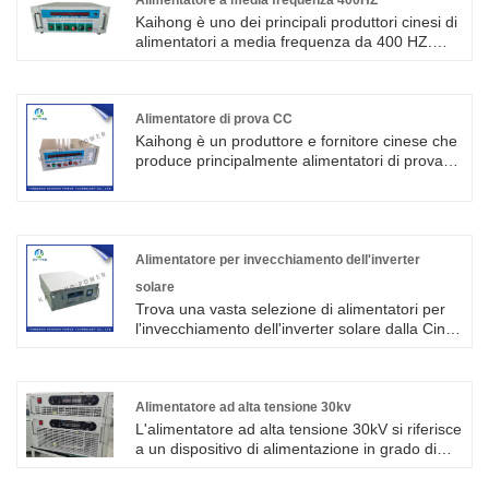
Kaihong è uno dei principali produttori cinesi di
alimentatori a media frequenza da 400 HZ.
L'alimentatore 400HZ IF è un alimentatore
statico variabile a 400Hz IF appositamente
progettato e prodotto per apparecchiature
elettroniche ed elettriche aeronautiche e
Alimentatore di prova CC
militari che utilizzano la tecnologia di
Kaihong è un produttore e fornitore cinese che
commutazione elettronica di potenza ad alta
produce principalmente alimentatori di prova
frequenza.
CC con molti anni di esperienza. L'alimentatore
di prova CC è un alimentatore di prova
sviluppato per il controller del motore, il motore
di azionamento e il test del veicolo
nell'industria automobilistica della nuova
Alimentatore per invecchiamento dell'inverter
energia.
solare
Trova una vasta selezione di alimentatori per
l'invecchiamento dell'inverter solare dalla Cina
a Kaihong. Questa serie di sistemi di
alimentazione adotta la tecnologia avanzata
internazionale dell'inverter soft switch, con
tecnologia IGBT e nucleo magnetico amorfo
Alimentatore ad alta tensione 30kv
come sviluppo del dispositivo principale,
L'alimentatore ad alta tensione 30kV si riferisce
fornisce tensione e corrente di uscita
a un dispositivo di alimentazione in grado di
altamente stabili.
fornire una tensione di uscita di 30.000 volt.
Questo alimentatore ad alta tensione viene