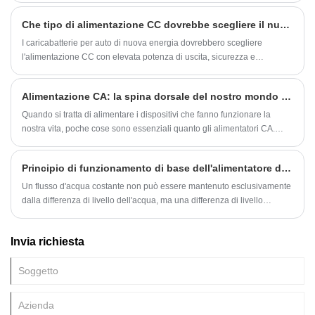
lavorare tutto il giorno, quindi la loro alimentazione deve essere
Che tipo di alimentazione CC dovrebbe scegliere il nuovo caricabatterie per auto energetico
altamente stabile.
I caricabatterie per auto di nuova energia dovrebbero scegliere
l'alimentazione CC con elevata potenza di uscita, sicurezza e
affidabilità, buone caratteristiche di carico e stabilità. L'alimentatore CC
comunemente usato è l'alimentatore a matrice, l'alimentatore del
Alimentazione CA: la spina dorsale del nostro mondo moderno
trasformatore, l'alimentatore del convertitore CC-CC e così via.
Quando si tratta di alimentare i dispositivi che fanno funzionare la
nostra vita, poche cose sono essenziali quanto gli alimentatori CA.
Questi sono i dispositivi che convertono la corrente alternata che
scorre attraverso la nostra rete elettrica in corrente continua che
Principio di funzionamento di base dell'alimentatore di linea
alimenta i nostri smartphone, laptop, frigoriferi e molto altro ancora.
Un flusso d'acqua costante non può essere mantenuto esclusivamente
dalla differenza di livello dell'acqua, ma una differenza di livello
dell'acqua costante può essere mantenuta mediante una pompa
dell'acqua per inviare continuamente acqua da un luogo basso a uno
Invia richiesta
alto per formare un flusso d'acqua costante. Allo stesso modo, il campo
elettrostatico generato dalla carica da solo non può mantenere una
corrente costante, ma con l'aiuto di un alimentatore di linea, l'effetto
non elettrostatico (denominato "forza non elettrostatica") può essere
utilizzato per spostare il carica positiva dall'elettrodo negativo con un
potenziale inferiore.