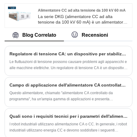
solitamente utilizzato per applicazioni
specifiche, come ricerca scientifica, produzione
Alimentatore CC ad alta tensione da 100 kV 60 mA
industriale, apparecchiature mediche e altri
La serie DKG (alimentatore CC ad alta
campi. Può produrre un campo elettrico
tensione da 100 kV 60 mA) è un alimentatore a
elevato e un ambiente ad alta tensione per
corrente continua ad alta tensione sviluppato
soddisfare le esigenze di apparecchiature o
dalla nostra azienda. Questo prodotto è un
Blog Correlato
Recensioni
esperimenti corrispondenti.
alimentatore a tensione e corrente costante,
dotato di protezione da scarica e funzioni di
autoripristino. Il funzionamento di questo
Regolatore di tensione CA: un dispositivo per stabilizzare la tensione
prodotto è semplice, l'installazione è comoda,
dispone di un circuito di protezione completo
Le fluttuazioni di tensione possono causare problemi agli apparecchi e
ed è adatto ad ambienti di lavoro difficili.
alle macchine elettriche. Un regolatore di tensione CA è un dispositivo
che mantiene una tensione di uscita CA stabile. Il regolatore viene
utilizzato in molte applicazioni elettriche, comprese le case, le industrie
Campo di applicazione dell'alimentatore CA controllato da programma
e persino nelle missioni spaziali.
Questo alimentatore, chiamato "alimentatore CA controllato da
programma", ha un'ampia gamma di applicazioni e presenta
protezione da sovraccarico, protezione da cortocircuito, protezione da
surriscaldamento e altre funzioni, fornendo agli utenti un ambiente
Quali sono i requisiti tecnici per i parametri dell'alimentatore CC utilizzato dai robot industriali
elettrico sicuro e affidabile.
I robot industriali utilizzano alimentazione CA o CC. In generale, i robot
industriali utilizzano energia CC e devono soddisfare i seguenti
requisiti tecnici: 1. Requisiti elevati di stabilità: i robot industriali devono