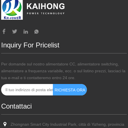
Inquiry For Pricelist
Per domande sul nostro alimentatore CC, alimentatore switching,
alimentatore a frequenza variabile, ecc. o sul listino prezzi, lasciaci la
tua e-mail e ti contatteremo entro 24 ore.
Contattaci
Zhongnan Smart City Industrial Park, città di Yizheng, provincia