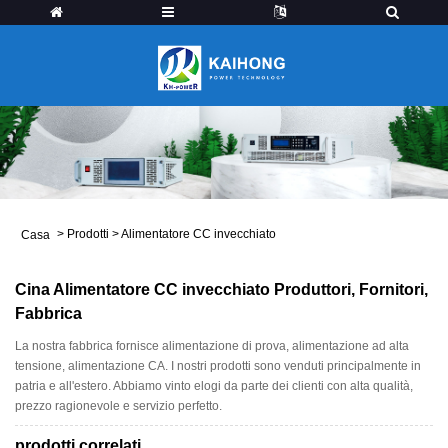
>
Prodotti
>
Alimentatore CC invecchiato
Casa
Cina Alimentatore CC invecchiato Produttori, Fornitori,
Fabbrica
La nostra fabbrica fornisce alimentazione di prova, alimentazione ad alta
tensione, alimentazione CA. I nostri prodotti sono venduti principalmente in
patria e all'estero. Abbiamo vinto elogi da parte dei clienti con alta qualità,
prezzo ragionevole e servizio perfetto.
prodotti correlati